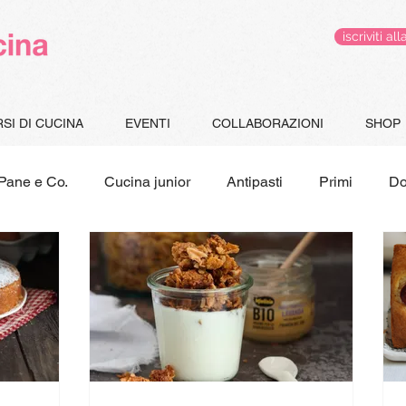
iscriviti 
SI DI CUCINA
EVENTI
COLLABORAZIONI
SHOP
Pane e Co.
Cucina junior
Antipasti
Primi
Do
Gluten Free
Le pappe di Jacopo
Speciale Natal