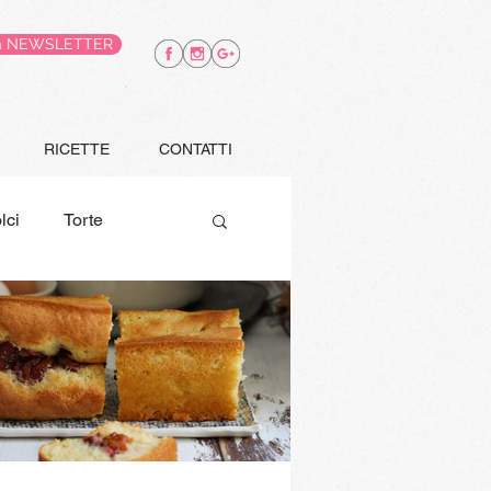
alla NEWSLETTER
RICETTE
CONTATTI
lci
Torte
e
Finger food