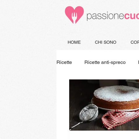
HOME
CHI SONO
COR
Ricette
Ricette anti-spreco
Minestre e Zuppe
Secondi
Piatti unici
Vegetariane