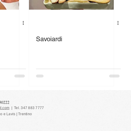
Savoiardi
130222
l.com
| Tel. 347 883 7777
co e Lavis | Trentino